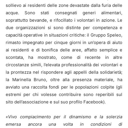
la prontezza nel rispondere agli appelli della solidarietà;
la Marinella Bruno, oltre alla presenza materiale, ha
avviato una raccolta fondi per le popolazioni colpite (gli
estremi per chi volesse contribuire sono reperibili sul
sito dell’associazione e sul suo profilo Facebook).
«Vivo compiacimento per il dinamismo e la solerzia
emersa ancora una volta in condizioni di
necessità»
hanno espresso il sindaco Nicolò De Bartolo e
l’assessore ai Servizi Sociali, Sonia Forte, all’indirizzo
delle due associazioni moranesi. I due amministratori
hanno sottolineato come
«l’associazionismo locale
continui a distinguersi per l’alto senso del dovere e la
capacità di gestire contingenze particolarmente
complesse»
.
«Riteniamo
– hanno detto De Bartolo e Forte
–
che il progresso etico e morale, prim’ancora che
economico, di una comunità, sia fondamentale nel
processo di crescita e si realizzi tangibilmente