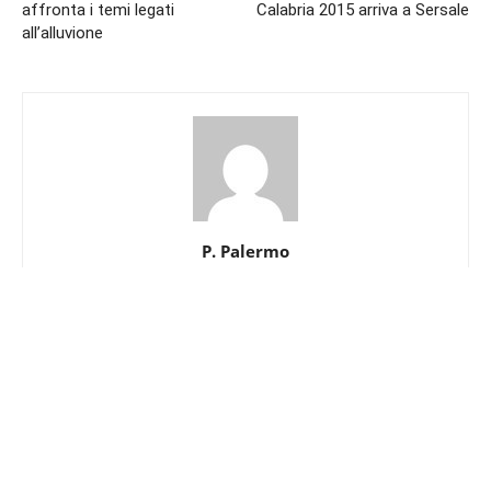
8@30 in piazza
Istruzione&Ricerca
Cultura&Spettacolo
Sport
Società&Partecipazione
Salute&Benessere
Agenda
© Newspaper WordPress Theme by TagDiv