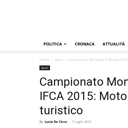
POLITICA
CRONACA
ATTUALITÀ
Home
Sport
Campionato Mondiale di Windsurf IFCA
Sport
Campionato Mond
IFCA 2015: Motor
turistico
By
Lucia De Cicco
-
7 Luglio 2015