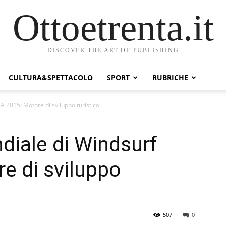
Ottoetrenta.it
DISCOVER THE ART OF PUBLISHING
CULTURA&SPETTACOLO
SPORT
RUBRICHE
 2015: Motore di sviluppo turistico
iale di Windsurf
e di sviluppo
507
0