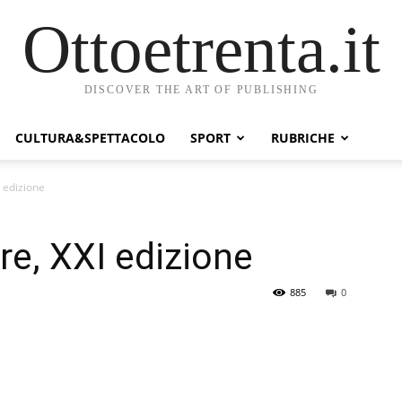
Ottoetrenta.it
DISCOVER THE ART OF PUBLISHING
CULTURA&SPETTACOLO
SPORT
RUBRICHE
I edizione
rre, XXI edizione
885
0