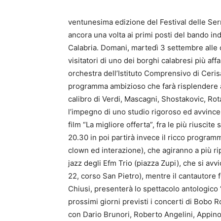
ventunesima edizione del Festival delle Serr
ancora una volta ai primi posti del bando in
Calabria. Domani, martedì 3 settembre alle 
visitatori di uno dei borghi calabresi più af
orchestra dell’Istituto Comprensivo di Ceris
programma ambizioso che farà risplendere a
calibro di Verdi, Mascagni, Shostakovic, Rot
l’impegno di uno studio rigoroso ed avvincen
film “La migliore offerta”, fra le più riusci
20.30 in poi partirà invece il ricco programm
clown ed interazione), che agiranno a più rip
jazz degli Efm Trio (piazza Zupi), che si avv
22, corso San Pietro), mentre il cantautore
Chiusi, presenterà lo spettacolo antologico 
prossimi giorni previsti i concerti di Bobo R
con Dario Brunori, Roberto Angelini, Appino e