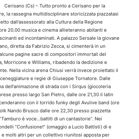
Cerisano (Cs) – Tutto pronto a Cerisano per la
e, la rassegna multidisciplinare storicizzata piazzatasi
detto dall’assessorato alla Cultura della Regione
ore 20.00 musica e cinema allieteranno abitanti e
fascinanti ed incontaminati. A palazzo Sersale la giovane
ano, diretta da Fabrizio Zecca, si cimenterà in un
lcune pagine sacre di compositori immortali del
a, Morricone e Williams, ribadendo la dedizione e
te. Nella vicina arena Chiusi verrà invece proiettato il
te sceneggiature e regie di Giuseppe Tornatore. Dalle
a dell’animazione di strada con i Sirqus (giocoleria
rese presso largo San Pietro, dalle ore 21,30 il latin
icenderanno con il torrido funky degli Avulive band (ore
 folk Nando Brusco dalle ore 22,30 presso piazzetta
“Tamburo è voce…battiti di un cantastorie”. Nei
ondelli “Confusione!” (omaggio a Lucio Battisti) di e
 molti altri per un collettivo riunitosi apposta per