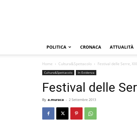
POLITICA
CRONACA
ATTUALITÀ
Home
Cultura&Spettacolo
Festival delle Serre, XX
Cultura&Spettacolo
In Evidenza
Festival delle Se
By
a.muraca
-
2 Settembre 2013