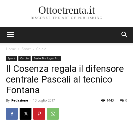
Ottoetrenta.it
DISCOVER THE ART OF PUBLISHING
Home
Sport
Calcio
Sport
Calcio
Serie B e Lega Pro
Il Cosenza regala il difensore
centrale Pascali al tecnico
Fontana
By
Redazione
-
13 Luglio 2017
1443
0