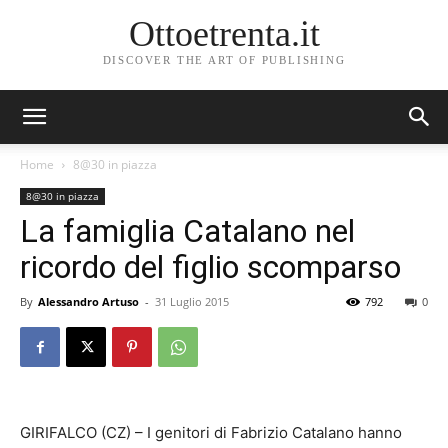
Ottoetrenta.it
DISCOVER THE ART OF PUBLISHING
Home
8@30 in piazza
8@30 in piazza
La famiglia Catalano nel
ricordo del figlio scomparso
By
Alessandro Artuso
-
31 Luglio 2015
792
0
GIRIFALCO (CZ) – I genitori di Fabrizio Catalano hanno