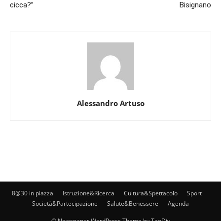
cicca?”
Bisignano
Alessandro Artuso
8@30 in piazza
Istruzione&Ricerca
Cultura&Spettacolo
Sport
Società&Partecipazione
Salute&Benessere
Agenda
© Newspaper WordPress Theme by TagDiv