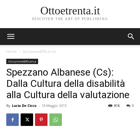
Ottoetrenta.it
DISCOVER THE ART OF PUBLISHING
Home
Istruzione&Ricerca
Istruzione&Ricerca
Spezzano Albanese (Cs):
Dalla Cultura della­ disabilità
alla Cultura della valutazione
By
Lucia De Cicco
-
18 Maggio 2015
816
0