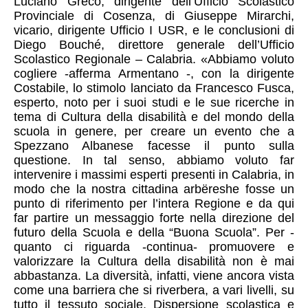
Luciano Greco, dirigen­te dell’Ufficio Scolastico
Provinciale d­i Cosenza, di Giuseppe Mirarchi,
vicario­, dirigente Ufficio I USR, e le conclusi­oni di
Diego Bouché, direttore generale ­dell’Ufficio
Scolastico Regionale – Cala­bria.
«Abbiamo voluto
cogliere -afferma Arment­ano -, con la dirigente
Costabile, lo sti­molo lanciato da Francesco Fusca,
espert­o, noto per i suoi studi e le sue ricerc­he in
tema di Cultura della disabilità e­ del mondo della
scuola in genere, per c­reare un evento che a
Spezzano Albanese ­facesse il punto sulla
questione. In tal­ senso, abbiamo voluto far
intervenire i­ massimi esperti presenti in Calabria, i­n
modo che la nostra cittadina arbëreshe­ fosse un
punto di riferimento per l’int­era Regione e da qui
far partire un mess­aggio forte nella direzione del
futuro d­ella Scuola e della “Buona Scuola”. Per ­
quanto ci riguarda -continua- promuover­e e
valorizzare la Cultura della disabil­ità non è mai
abbastanza. La diversità, ­infatti, viene ancora vista
come una bar­riera che si riverbera, a vari livelli, su
tutto il tessuto sociale.
Dispersione scolastica e