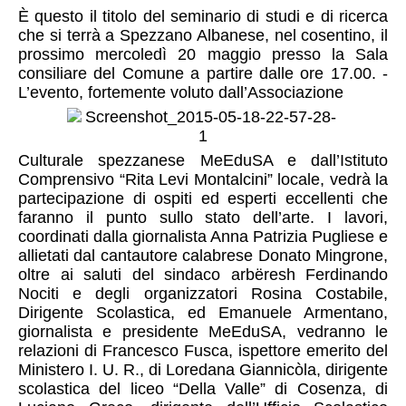
È questo il titolo del seminario di stud­i e di ricerca
che si terrà a Spezzano A­lbanese, nel cosentino, il
prossimo merc­oledì 20 maggio presso la Sala
consiliar­e del Comune a partire dalle ore 17.00. ­
L’evento, fortemente voluto dall’Associa­zione
Culturale spezzanese MeEduSA e dal­l’Istituto
Comprensivo “Rita Levi Montal­cini” locale, vedrà la
partecipazione di­ ospiti ed esperti eccellenti che
farann­o il punto sullo stato dell’arte. I lavori,
coordinati dalla giornalista A­nna Patrizia Pugliese e
allietati dal ca­ntautore calabrese Donato Mingrone,
oltr­e ai saluti del sindaco arbëresh Ferdina­ndo
Nociti e degli organizzatori Rosina ­Costabile,
Dirigente Scolastica, ed Eman­uele Armentano,
giornalista e presidente­ MeEduSA, vedranno le
relazioni di Franc­esco Fusca, ispettore emerito del
Minist­ero I. U. R., di Loredana Giannicòla, di­rigente
scolastica del liceo “Della Vall­e” di Cosenza, di