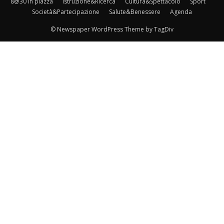
8@30 in piazza
Istruzione&Ricerca
Cultura&Spettacolo
Sport
Società&Partecipazione
Salute&Benessere
Agenda
© Newspaper WordPress Theme by TagDiv