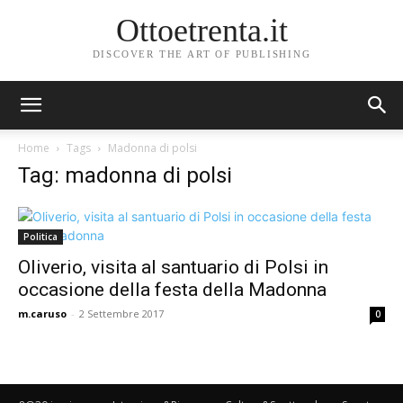
Ottoetrenta.it
DISCOVER THE ART OF PUBLISHING
Home
Tags
Madonna di polsi
Tag: madonna di polsi
Politica
Oliverio, visita al santuario di Polsi in
occasione della festa della Madonna
m.caruso
-
2 Settembre 2017
0