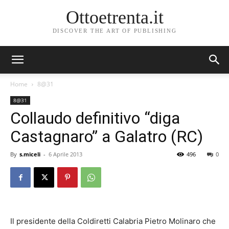
Ottoetrenta.it
DISCOVER THE ART OF PUBLISHING
Home
8@31
8@31
Collaudo definitivo “diga
Castagnaro” a Galatro (RC)
By
s.miceli
-
6 Aprile 2013
496
0
Il presidente della Coldiretti Calabria Pietro Molinaro che