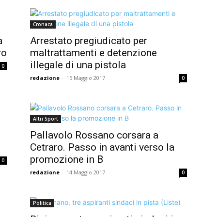
Cronaca
a
Arrestato pregiudicato per
ro
maltrattamenti e detenzione
illegale di una pistola
0
redazione
-
15 Maggio 2017
0
Altri Sport
Pallavolo Rossano corsara a
Cetraro. Passo in avanti verso la
promozione in B
0
redazione
-
14 Maggio 2017
0
Politica