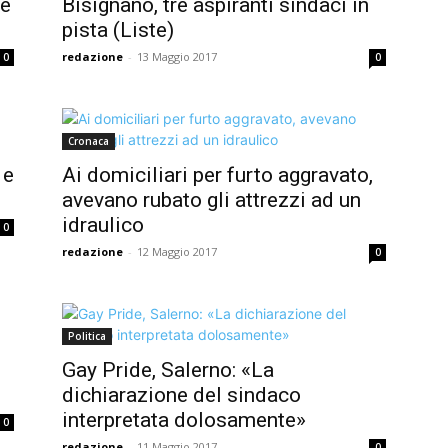
ve
Bisignano, tre aspiranti sindaci in
pista (Liste)
redazione
-
13 Maggio 2017
0
0
Cronaca
 e
Ai domiciliari per furto aggravato,
avevano rubato gli attrezzi ad un
idraulico
0
redazione
-
12 Maggio 2017
0
Politica
Gay Pride, Salerno: «La
dichiarazione del sindaco
interpretata dolosamente»
0
redazione
-
11 Maggio 2017
0