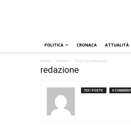
POLITICA
CRONACA
ATTUALITÀ
Home
Authors
Posts by redazione
redazione
7221 POSTS
0 COMMEN