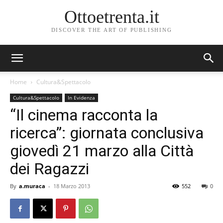
Ottoetrenta.it
DISCOVER THE ART OF PUBLISHING
Home
Cultura&Spettacolo
Cultura&Spettacolo
In Evidenza
“Il cinema racconta la
ricerca”: giornata conclusiva
giovedì 21 marzo alla Città
dei Ragazzi
By
a.muraca
-
18 Marzo 2013
552
0