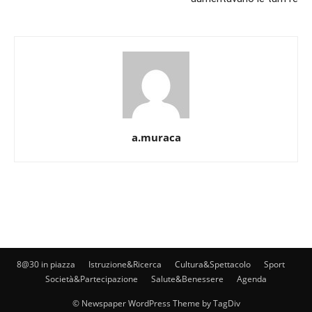
a.muraca
8@30 in piazza
Istruzione&Ricerca
Cultura&Spettacolo
Sport
Società&Partecipazione
Salute&Benessere
Agenda
© Newspaper WordPress Theme by TagDiv