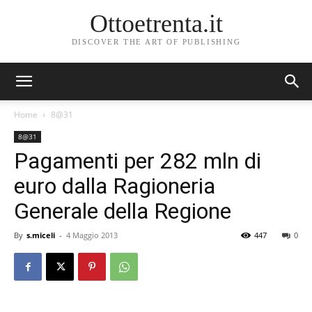
Ottoetrenta.it
DISCOVER THE ART OF PUBLISHING
Home
8@31
8@31
Pagamenti per 282 mln di
euro dalla Ragioneria
Generale della Regione
By
s.miceli
-
4 Maggio 2013
447
0