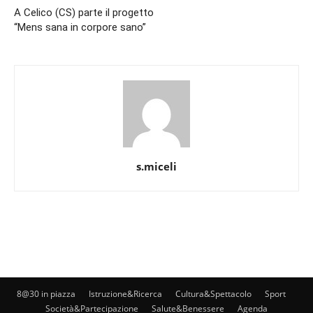
A Celico (CS) parte il progetto
“Mens sana in corpore sano”
s.miceli
8@30 in piazza
Istruzione&Ricerca
Cultura&Spettacolo
Sport
Società&Partecipazione
Salute&Benessere
Agenda