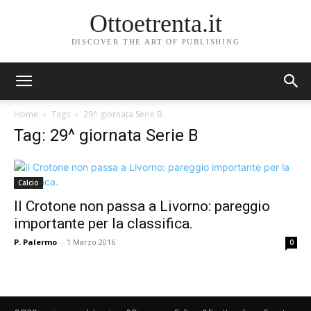
Ottoetrenta.it
DISCOVER THE ART OF PUBLISHING
Home
Tags
29^ giornata Serie B
Tag: 29^ giornata Serie B
Calcio
Il Crotone non passa a Livorno: pareggio
importante per la classifica.
P. Palermo
-
1 Marzo 2016
0