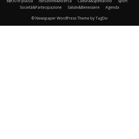
8@30 in piazza
Istruzione&Ricerca
Cultura&Spettacolo
Sport
Società&Partecipazione
Salute&Benessere
Agenda
© Newspaper WordPress Theme by TagDiv