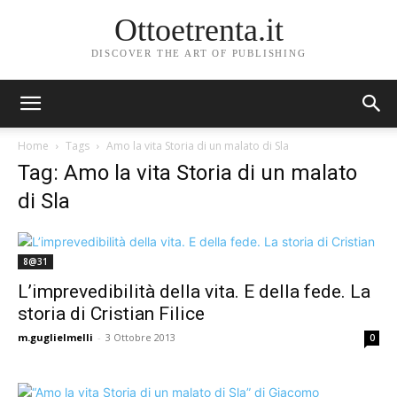
Ottoetrenta.it
DISCOVER THE ART OF PUBLISHING
Home
Tags
Amo la vita Storia di un malato di Sla
Tag: Amo la vita Storia di un malato
di Sla
8@31
L’imprevedibilità della vita. E della fede. La
storia di Cristian Filice
m.guglielmelli
-
3 Ottobre 2013
0