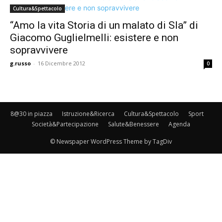
Cultura&Spettacolo
“Amo la vita Storia di un malato di Sla” di
Giacomo Guglielmelli: esistere e non
sopravvivere
g.russo
-
16 Dicembre 2012
0
8@30 in piazza
Istruzione&Ricerca
Cultura&Spettacolo
Sport
Società&Partecipazione
Salute&Benessere
Agenda
© Newspaper WordPress Theme by TagDiv