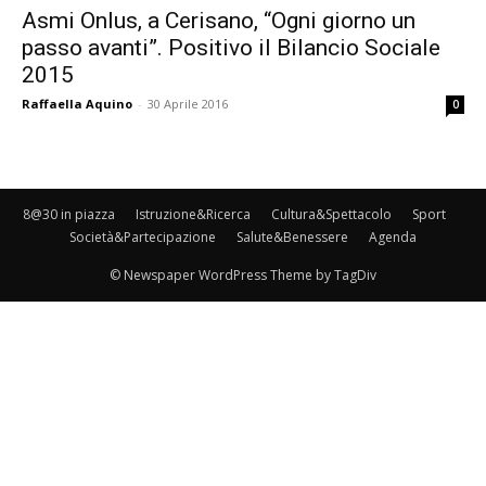
Asmi Onlus, a Cerisano, “Ogni giorno un
passo avanti”. Positivo il Bilancio Sociale
2015
Raffaella Aquino
-
30 Aprile 2016
0
8@30 in piazza
Istruzione&Ricerca
Cultura&Spettacolo
Sport
Società&Partecipazione
Salute&Benessere
Agenda
© Newspaper WordPress Theme by TagDiv