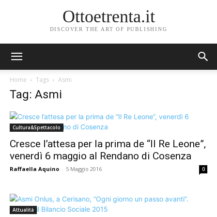
Ottoetrenta.it
DISCOVER THE ART OF PUBLISHING
Home
Tags
Asmi
Tag: Asmi
Cultura&Spettacolo
Cresce l’attesa per la prima de “Il Re Leone”,
venerdì 6 maggio al Rendano di Cosenza
Raffaella Aquino
-
5 Maggio 2016
0
Attualità