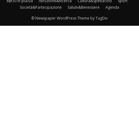
8@30 in piazza
Istruzione&Ricerca
Cultura&Spettacolo
Sport
Società&Partecipazione
Salute&Benessere
Agenda
© Newspaper WordPress Theme by TagDiv