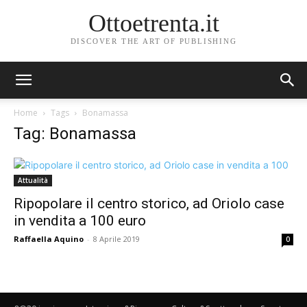
Ottoetrenta.it
DISCOVER THE ART OF PUBLISHING
Home
Tags
Bonamassa
Tag: Bonamassa
Attualità
Ripopolare il centro storico, ad Oriolo case
in vendita a 100 euro
Raffaella Aquino
-
8 Aprile 2019
0