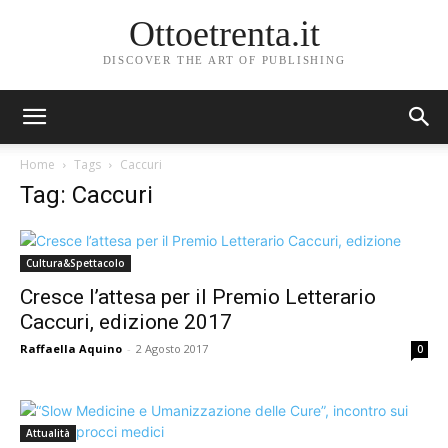
Ottoetrenta.it
DISCOVER THE ART OF PUBLISHING
Home
Tags
Caccuri
Tag: Caccuri
Cultura&Spettacolo
Cresce l’attesa per il Premio Letterario
Caccuri, edizione 2017
Raffaella Aquino
-
2 Agosto 2017
0
Attualità