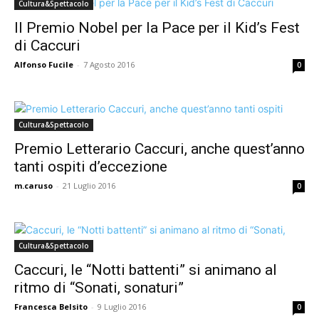
Cultura&Spettacolo
Il Premio Nobel per la Pace per il Kid’s Fest
di Caccuri
Alfonso Fucile
-
7 Agosto 2016
0
Cultura&Spettacolo
Premio Letterario Caccuri, anche quest’anno
tanti ospiti d’eccezione
m.caruso
-
21 Luglio 2016
0
Cultura&Spettacolo
Caccuri, le “Notti battenti” si animano al
ritmo di “Sonati, sonaturi”
Francesca Belsito
-
9 Luglio 2016
0