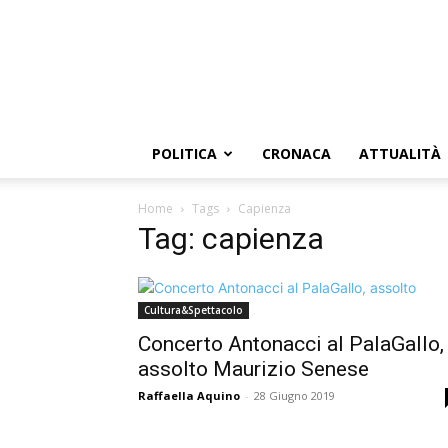
POLITICA
CRONACA
ATTUALITÀ
Home
Tags
Capienza
Tag: capienza
Cultura&Spettacolo
Concerto Antonacci al PalaGallo,
assolto Maurizio Senese
Raffaella Aquino
-
28 Giugno 2019