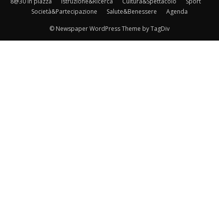
8@30 in piazza
Istruzione&Ricerca
Cultura&Spettacolo
Sport
Società&Partecipazione
Salute&Benessere
Agenda
© Newspaper WordPress Theme by TagDiv