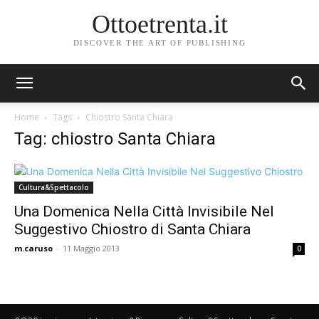
Ottoetrenta.it
DISCOVER THE ART OF PUBLISHING
Home
Tags
Chiostro Santa Chiara
Tag: chiostro Santa Chiara
Cultura&Spettacolo
Una Domenica Nella Città Invisibile Nel
Suggestivo Chiostro di Santa Chiara
m.caruso
-
11 Maggio 2013
0