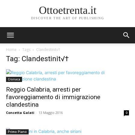
Ottoetrenta.it
DISCOVER THE ART OF PUBLISHING
Home
Tags
Clandestinit√†
Tag: Clandestinit√†
Cronaca
Reggio Calabria, arresti per
favoreggiamento di immigrazione
clandestina
Concetta Galati
-
13 Maggio 2016
0
Primo Piano