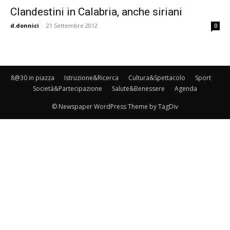
Clandestini in Calabria, anche siriani
d.donnici
-
21 Settembre 2012
0
8@30 in piazza
Istruzione&Ricerca
Cultura&Spettacolo
Sport
Società&Partecipazione
Salute&Benessere
Agenda
© Newspaper WordPress Theme by TagDiv