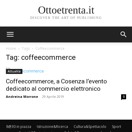
Ottoetrenta.it
DISCOVER THE ART OF PUBLISHING
Home
Tags
Coffeecommerce
Tag: coffeecommerce
Attualità
Coffeecommerce, a Cosenza l’evento
dedicato al commercio elettronico
Andreina Morrone
-
29 Aprile 2019
0
8@30 in piazza
Istruzione&Ricerca
Cultura&Spettacolo
Sport