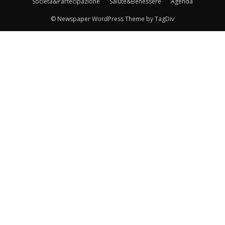
Società&Partecipazione
Salute&Benessere
Agenda
© Newspaper WordPress Theme by TagDiv