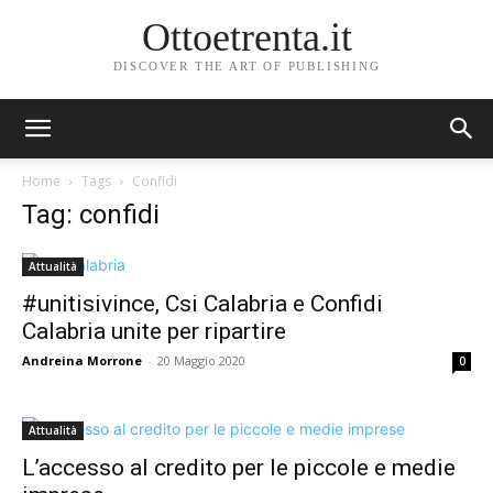
Ottoetrenta.it
DISCOVER THE ART OF PUBLISHING
Home
Tags
Confidi
Tag: confidi
Attualità
#unitisivince, Csi Calabria e Confidi
Calabria unite per ripartire
Andreina Morrone
-
20 Maggio 2020
0
Attualità
L’accesso al credito per le piccole e medie