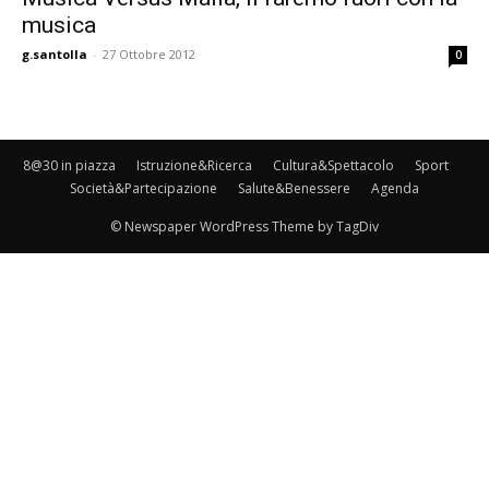
musica
g.santolla
-
27 Ottobre 2012
0
8@30 in piazza
Istruzione&Ricerca
Cultura&Spettacolo
Sport
Società&Partecipazione
Salute&Benessere
Agenda
© Newspaper WordPress Theme by TagDiv