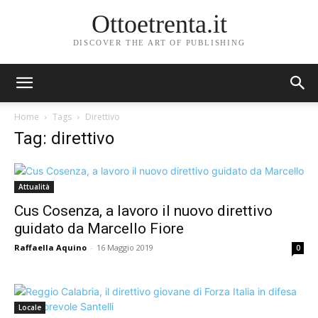
Ottoetrenta.it
DISCOVER THE ART OF PUBLISHING
Home
Tags
Direttivo
Tag: direttivo
Attualità
Cus Cosenza, a lavoro il nuovo direttivo
guidato da Marcello Fiore
Raffaella Aquino
-
16 Maggio 2019
0
Locale