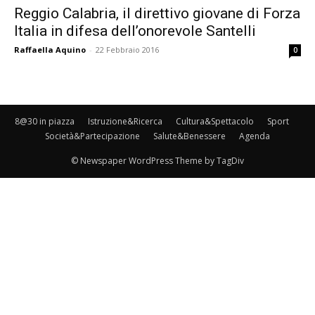
Reggio Calabria, il direttivo giovane di Forza
Italia in difesa dell’onorevole Santelli
Raffaella Aquino
-
22 Febbraio 2016
0
8@30 in piazza
Istruzione&Ricerca
Cultura&Spettacolo
Sport
Società&Partecipazione
Salute&Benessere
Agenda
© Newspaper WordPress Theme by TagDiv