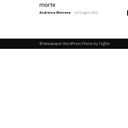
morte
Andreina Morrone
-
24 Giugno 2023
© Newspaper WordPress Theme by TagDiv