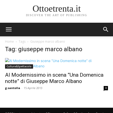
Ottoetrenta.it
DISCOVER THE ART OF PUBLISHING
Home
Tags
Giuseppe marco albano
Tag: giuseppe marco albano
Cultura&Spettacolo
Al Modernissimo in scena ”Una Domenica
notte” di Giuseppe Marco Albano
g.santolla
-
15 Aprile 2013
0