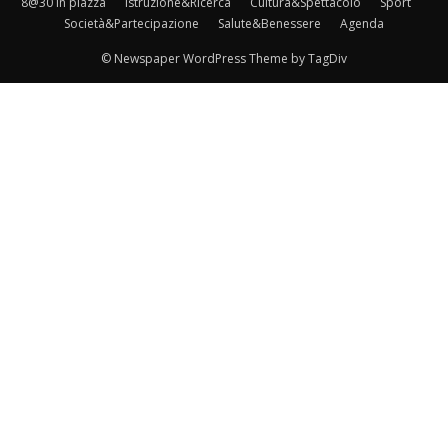
8@30 in piazza
Istruzione&Ricerca
Cultura&Spettacolo
Sport
Società&Partecipazione
Salute&Benessere
Agenda
© Newspaper WordPress Theme by TagDiv