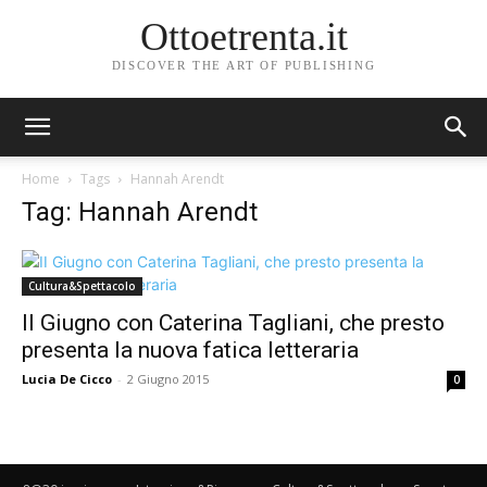
Ottoetrenta.it
DISCOVER THE ART OF PUBLISHING
Home
Tags
Hannah Arendt
Tag: Hannah Arendt
Cultura&Spettacolo
II Giugno con Caterina Tagliani, che presto
presenta la nuova fatica letteraria
Lucia De Cicco
-
2 Giugno 2015
0