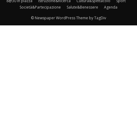
8@30 in piazza
Istruzione&Ricerca
Cultura&Spettacolo
Sport
Società&Partecipazione
Salute&Benessere
Agenda
© Newspaper WordPress Theme by TagDiv