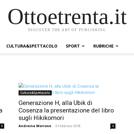
Ottoetrenta.it
DISCOVER THE ART OF PUBLISHING
CULTURA&SPETTACOLO
SPORT
RUBRICHE
Cultura&Spettacolo
Generazione H, alla Ubik di
a
Cosenza la presentazione del libro
sugli Hikikomori
Andreina Morrone
-
6 Febbraio 2018
0
0