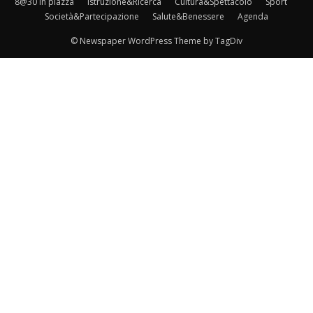
8@30 in piazza
Istruzione&Ricerca
Cultura&Spettacolo
Sport
Società&Partecipazione
Salute&Benessere
Agenda
© Newspaper WordPress Theme by TagDiv