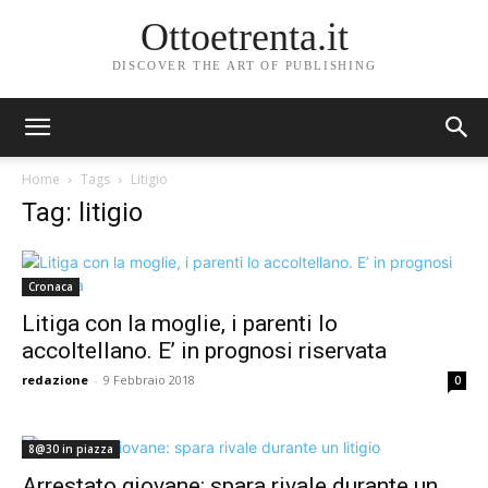
Ottoetrenta.it
DISCOVER THE ART OF PUBLISHING
Home
Tags
Litigio
Tag: litigio
Cronaca
Litiga con la moglie, i parenti lo
accoltellano. E’ in prognosi riservata
redazione
-
9 Febbraio 2018
0
8@30 in piazza
Arrestato giovane: spara rivale durante un