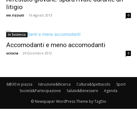
litigio
mr.rizzuti
-
16 Agosto 2013
0
In Evidenza
Accomodanti e meno accomodanti
sciscia
-
24 Dicembre 2012
0
8@30 in piazza
Istruzione&Ricerca
Cultura&Spettacolo
Sport
Società&Partecipazione
Salute&Benessere
Agenda
© Newspaper WordPress Theme by TagDiv