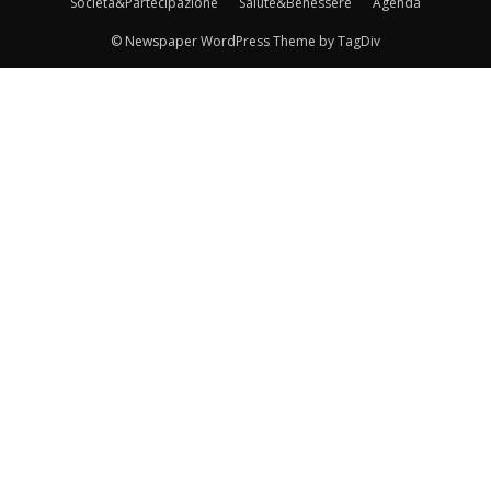
Società&Partecipazione
Salute&Benessere
Agenda
© Newspaper WordPress Theme by TagDiv