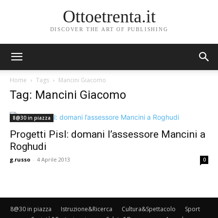
Ottoetrenta.it
DISCOVER THE ART OF PUBLISHING
Home
Tags
Mancini Giacomo
Tag: Mancini Giacomo
8@30 in piazza
Progetti Pisl: domani l’assessore Mancini a
Roghudi
g.russo
-
4 Aprile 2013
0
8@30 in piazza
Istruzione&Ricerca
Cultura&Spettacolo
Sport