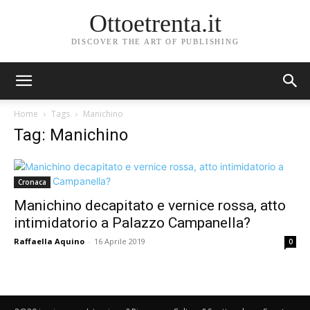
Ottoetrenta.it
DISCOVER THE ART OF PUBLISHING
Home
Tags
Manichino
Tag: Manichino
Cronaca
Manichino decapitato e vernice rossa, atto
intimidatorio a Palazzo Campanella?
Raffaella Aquino
-
16 Aprile 2019
0