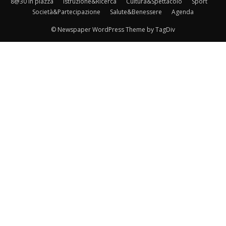
8@30 in piazza
Istruzione&Ricerca
Cultura&Spettacolo
Sport
Società&Partecipazione
Salute&Benessere
Agenda
© Newspaper WordPress Theme by TagDiv