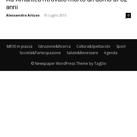
anni
Alessandro Artuso
-
10 Luglio 2015
0
8@30 in piazza
Istruzione&Ricerca
Cultura&Spettacolo
Sport
Società&Partecipazione
Salute&Benessere
Agenda
© Newspaper WordPress Theme by TagDiv