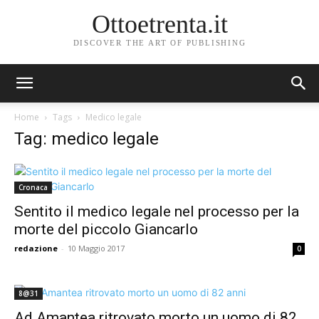
Ottoetrenta.it
DISCOVER THE ART OF PUBLISHING
Home
Tags
Medico legale
Tag: medico legale
Cronaca
Sentito il medico legale nel processo per la
morte del piccolo Giancarlo
redazione
-
10 Maggio 2017
0
8@31
Ad Amantea ritrovato morto un uomo di 82