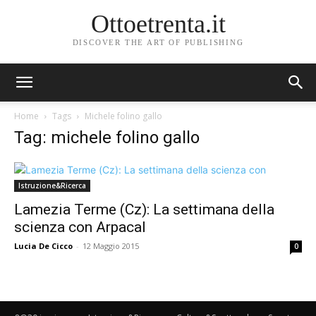
Ottoetrenta.it
DISCOVER THE ART OF PUBLISHING
Home
Tags
Michele folino gallo
Tag: michele folino gallo
Istruzione&Ricerca
Lamezia Terme (Cz): La settimana della
scienza con Arpacal
Lucia De Cicco
-
12 Maggio 2015
0