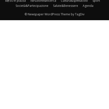
8@30 in piazza
Istruzione&Ricerca
Cultura&Spettacolo
Sport
Società&Partecipazione
Salute&Benessere
Agenda
© Newspaper WordPress Theme by TagDiv