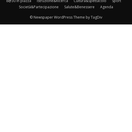
8@30 in piazza
Istruzione&Ricerca
Cultura&Spettacolo
Sport
Società&Partecipazione
Salute&Benessere
Agenda
© Newspaper WordPress Theme by TagDiv