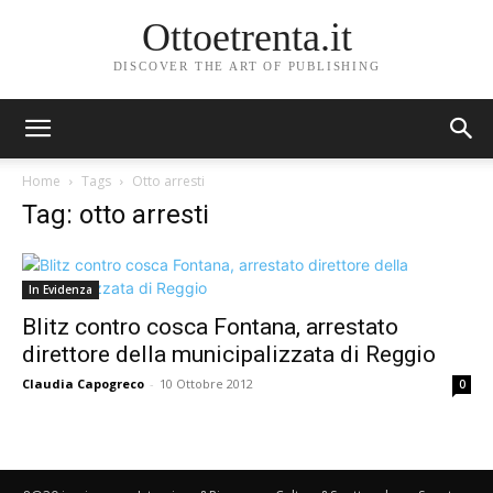
Ottoetrenta.it
DISCOVER THE ART OF PUBLISHING
Home
Tags
Otto arresti
Tag: otto arresti
In Evidenza
Blitz contro cosca Fontana, arrestato
direttore della municipalizzata di Reggio
Claudia Capogreco
-
10 Ottobre 2012
0