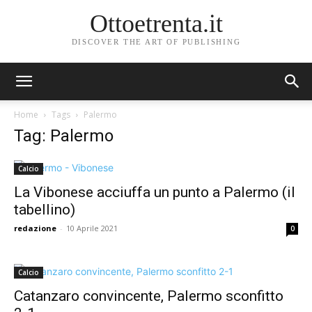
Ottoetrenta.it
DISCOVER THE ART OF PUBLISHING
Home
Tags
Palermo
Tag: Palermo
Calcio
La Vibonese acciuffa un punto a Palermo (il
tabellino)
redazione
-
10 Aprile 2021
0
Calcio
Catanzaro convincente, Palermo sconfitto