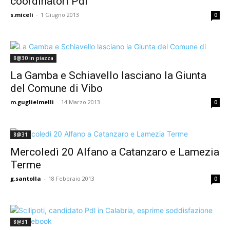
coordinatori Pdl
s.miceli
-
1 Giugno 2013
0
8@30 in piazza
La Gamba e Schiavello lasciano la Giunta
del Comune di Vibo
m.guglielmelli
-
14 Marzo 2013
0
8@31
Mercoledì 20 Alfano a Catanzaro e Lamezia
Terme
g.santolla
-
18 Febbraio 2013
0
8@31