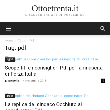
Ottoetrenta.it
DISCOVER THE ART OF PUBLISHING
Home
Tags
Pdl
Tag: pdl
8@31
Scopelliti e i consiglieri Pdl per la rinascita
di Forza Italia
g.santolla
-
4 Novembre 2013
0
8@31
La replica del sindaco Occhiuto ai