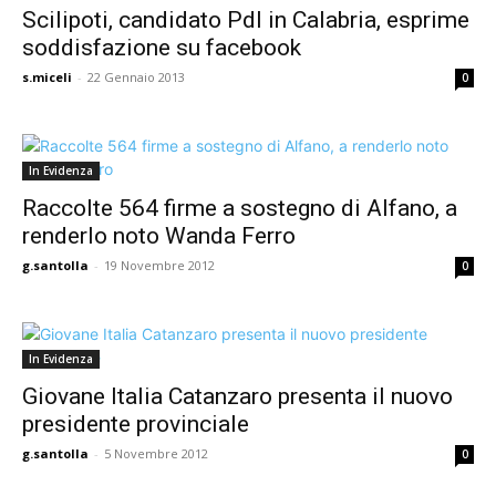
Scilipoti, candidato Pdl in Calabria, esprime
soddisfazione su facebook
s.miceli
-
22 Gennaio 2013
0
In Evidenza
Raccolte 564 firme a sostegno di Alfano, a
renderlo noto Wanda Ferro
g.santolla
-
19 Novembre 2012
0
In Evidenza
Giovane Italia Catanzaro presenta il nuovo
presidente provinciale
g.santolla
-
5 Novembre 2012
0