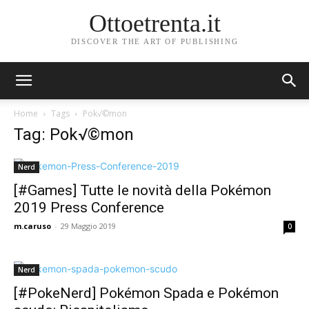
Ottoetrenta.it
DISCOVER THE ART OF PUBLISHING
Home
Tags
Pok√©mon
Tag: Pok√©mon
Nerd
[#Games] Tutte le novità della Pokémon
2019 Press Conference
m.caruso
-
29 Maggio 2019
0
Nerd
[#PokeNerd] Pokémon Spada e Pokémon