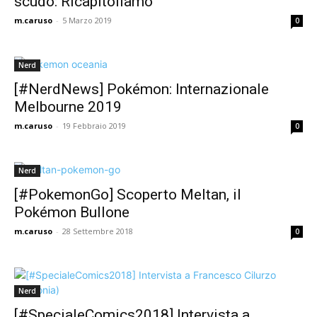
scudo: Ricapitoliamo
m.caruso
-
5 Marzo 2019
0
Nerd
[#NerdNews] Pokémon: Internazionale
Melbourne 2019
m.caruso
-
19 Febbraio 2019
0
Nerd
[#PokemonGo] Scoperto Meltan, il
Pokémon Bullone
m.caruso
-
28 Settembre 2018
0
Nerd
[#SpecialeComics2018] Intervista a