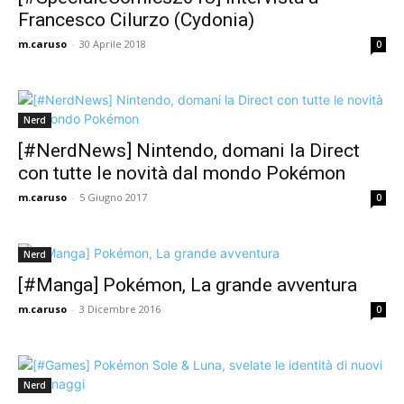
Francesco Cilurzo (Cydonia)
m.caruso
-
30 Aprile 2018
0
Nerd
[#NerdNews] Nintendo, domani la Direct
con tutte le novità dal mondo Pokémon
m.caruso
-
5 Giugno 2017
0
Nerd
[#Manga] Pokémon, La grande avventura
m.caruso
-
3 Dicembre 2016
0
Nerd