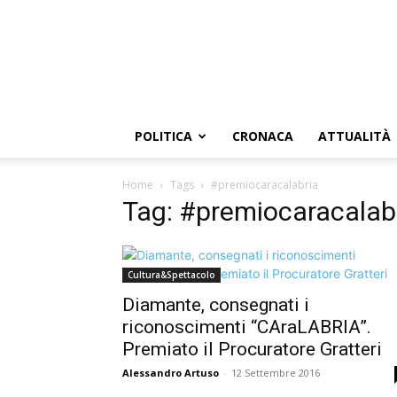
POLITICA
CRONACA
ATTUALITÀ
Home
Tags
#premiocaracalabria
Tag: #premiocaracalab
Cultura&Spettacolo
Diamante, consegnati i
riconoscimenti “CAraLABRIA”.
Premiato il Procuratore Gratteri
Alessandro Artuso
-
12 Settembre 2016