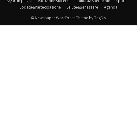
8@30 in piazza
Istruzione&Ricerca
Cultura&Spettacolo
Sport
Società&Partecipazione
Salute&Benessere
Agenda
© Newspaper WordPress Theme by TagDiv