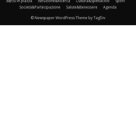
8@30 in piazza
Istruzione&Ricerca
Cultura&Spettacolo
Sport
Società&Partecipazione
Salute&Benessere
Agenda
© Newspaper WordPress Theme by TagDiv