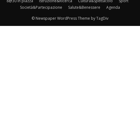
8@30 in piazza
Istruzione&Ricerca
Cultura&Spettacolo
Sport
Società&Partecipazione
Salute&Benessere
Agenda
© Newspaper WordPress Theme by TagDiv