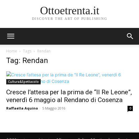
Ottoetrenta.it
DISCOVER THE ART OF PUBLISHING
Home
Tags
Rendan
Tag: Rendan
Cultura&Spettacolo
Cresce l’attesa per la prima de “Il Re Leone”,
venerdì 6 maggio al Rendano di Cosenza
Raffaella Aquino
-
5 Maggio 2016
0