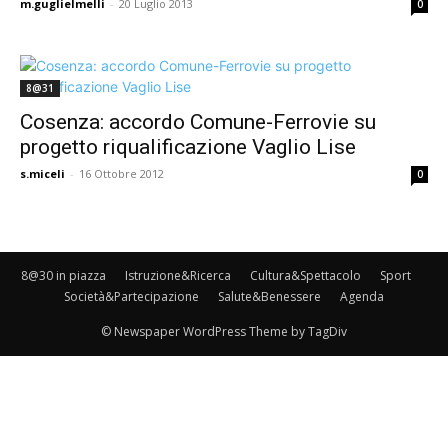
m.guglielmelli
-
20 Luglio 2013
0
8@31
Cosenza: accordo Comune-Ferrovie su
progetto riqualificazione Vaglio Lise
s.miceli
-
16 Ottobre 2012
0
8@30 in piazza
Istruzione&Ricerca
Cultura&Spettacolo
Sport
Società&Partecipazione
Salute&Benessere
Agenda
© Newspaper WordPress Theme by TagDiv