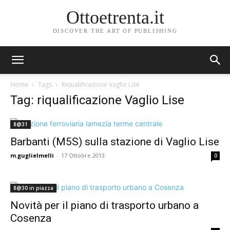
Ottoetrenta.it
DISCOVER THE ART OF PUBLISHING
Home
Tags
Riqualificazione Vaglio Lise
Tag: riqualificazione Vaglio Lise
8@31
Barbanti (M5S) sulla stazione di Vaglio Lise
m.guglielmelli
-
17 Ottobre 2013
0
8@30 in piazza
Novità per il piano di trasporto urbano a
Cosenza