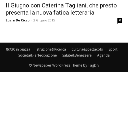
II Giugno con Caterina Tagliani, che presto
presenta la nuova fatica letteraria
Lucia De Cicco
-
2 Giugno 2015
0
8@30 in piazza
Istruzione&Ricerca
Cultura&Spettacolo
Sport
Società&Partecipazione
Salute&Benessere
Agenda
© Newspaper WordPress Theme by TagDiv