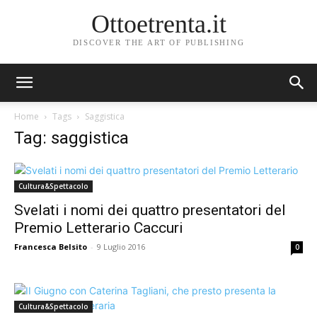
Ottoetrenta.it
DISCOVER THE ART OF PUBLISHING
Home
Tags
Saggistica
Tag: saggistica
Cultura&Spettacolo
Svelati i nomi dei quattro presentatori del
Premio Letterario Caccuri
Francesca Belsito
-
9 Luglio 2016
0
Cultura&Spettacolo