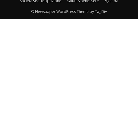
Società&Partecipazione
Salute&Benessere
Agenda
© Newspaper WordPress Theme by TagDiv