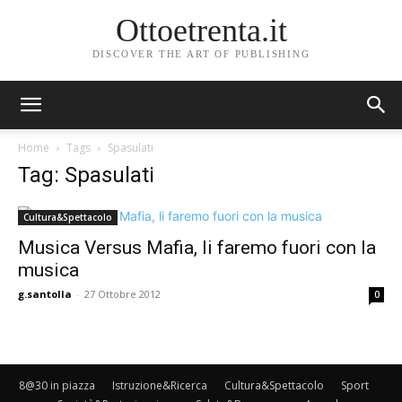
Ottoetrenta.it
DISCOVER THE ART OF PUBLISHING
Home
Tags
Spasulati
Tag: Spasulati
Cultura&Spettacolo
Musica Versus Mafia, li faremo fuori con la
musica
g.santolla
-
27 Ottobre 2012
0
8@30 in piazza
Istruzione&Ricerca
Cultura&Spettacolo
Sport