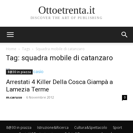
Ottoetrenta.it
DISCOVER THE ART OF PUBLISHING
Home
Tags
Squadra mobile di catanzaro
Tag: squadra mobile di catanzaro
8@30 in piazza
Arrestati 4 Killer Della Cosca Giampà a
Lamezia Terme
m.caruso
-
6 Novembre 2012
0
8@30 in piazza
Istruzione&Ricerca
Cultura&Spettacolo
Sport