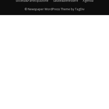
Società&Partecipazione
Salute&Benessere
Agenda
© Newspaper WordPress Theme by TagDiv