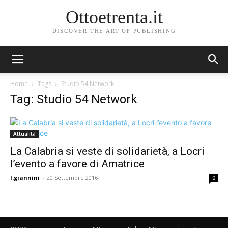
Ottoetrenta.it
DISCOVER THE ART OF PUBLISHING
Home
Tags
Studio 54 Network
Tag: Studio 54 Network
Attualità
La Calabria si veste di solidarietà, a Locri
l’evento a favore di Amatrice
l.giannini
-
20 Settembre 2016
0