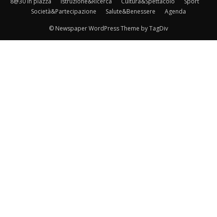
8@30 in piazza
Istruzione&Ricerca
Cultura&Spettacolo
Sport
Società&Partecipazione
Salute&Benessere
Agenda
© Newspaper WordPress Theme by TagDiv