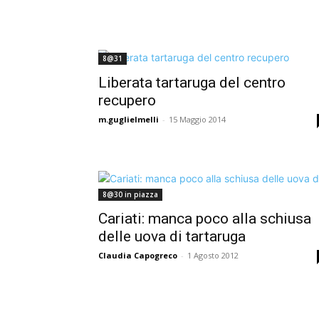
8@31
Liberata tartaruga del centro
recupero
m.guglielmelli
-
15 Maggio 2014
8@30 in piazza
Cariati: manca poco alla schiusa
delle uova di tartaruga
Claudia Capogreco
-
1 Agosto 2012