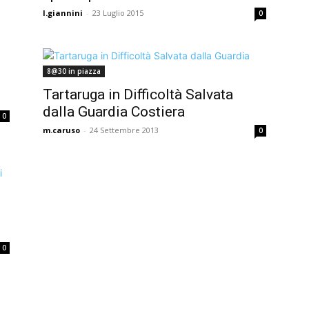
l.giannini
-
23 Luglio 2015
0
8@30 in piazza
Tartaruga in Difficoltà Salvata
dalla Guardia Costiera
0
m.caruso
-
24 Settembre 2013
0
0