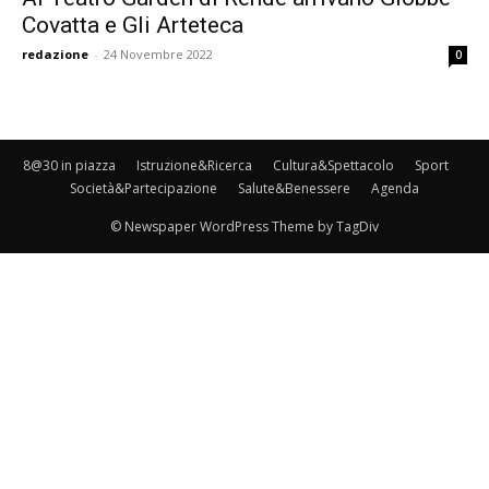
Covatta e Gli Arteteca
redazione
-
24 Novembre 2022
0
8@30 in piazza
Istruzione&Ricerca
Cultura&Spettacolo
Sport
Società&Partecipazione
Salute&Benessere
Agenda
© Newspaper WordPress Theme by TagDiv