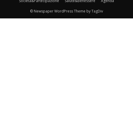
Società&Partecipazione
Salute&Benessere
Agenda
© Newspaper WordPress Theme by TagDiv