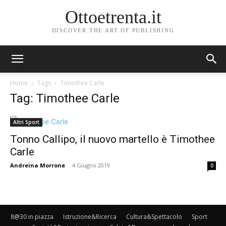
Ottoetrenta.it
DISCOVER THE ART OF PUBLISHING
Home
Tags
Timothee Carle
Tag: Timothee Carle
Altri Sport
Tonno Callipo, il nuovo martello è Timothee
Carle
Andreina Morrone
-
4 Giugno 2019
0
8@30 in piazza
Istruzione&Ricerca
Cultura&Spettacolo
Sport