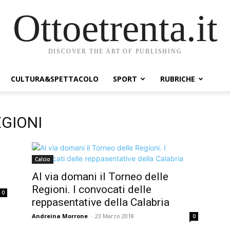
Ottoetrenta.it
DISCOVER THE ART OF PUBLISHING
CULTURA&SPETTACOLO
SPORT
RUBRICHE
EGIONI
Calcio
Al via domani il Torneo delle
Regioni. I convocati delle
0
reppasentative della Calabria
Andreina Morrone
-
23 Marzo 2018
0